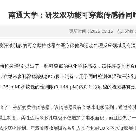
南通大学：研发双功能可穿戴传感器同
更新时间：2025-03-15 点击次数
测汗液乳酸的可穿戴传感器在医疗保健和运动生理反应领域具有
梅和吴增强 提出了一种可穿戴的电化学传感器，该传感器具有金纳米
胶中，在纳米多孔聚碳酸酯(PC)膜上制备，用于同时检测体温和汗
01-35 mM)和较低的检测限(0.144 μM)内对汗液乳酸的检测具
提出了一种新的柔性传感器，该传感器具有金纳米电极阵列，通过将乳酸氧
C)膜上制备。柔性金纳米多孔电极不仅增加了电极面积，而且提供了一
减少底物抑制。汗液被吸收层吸收被引入具有包封LO x 的水凝胶