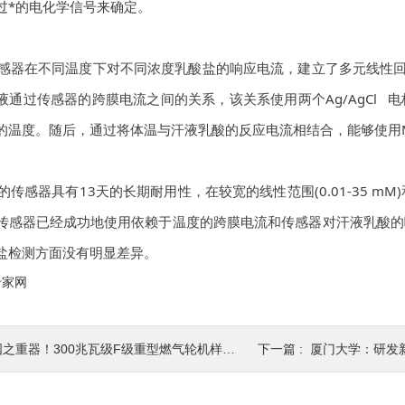
过*的电化学信号来确定。
于传感器在不同温度下对不同浓度乳酸盐的响应电流，建立了多元线性回
液通过传感器的跨膜电流之间的关系，该关系使用两个Ag/
AgCl
电
的温度。随后，通过将体温与汗液乳酸的反应电流相结合，能够使用
出的传感器具有13天的长期耐用性，在较宽的线性范围(0.01-35 mM
传感器已经成功地使用依赖于温度的跨膜电流和传感器对汗液乳酸的
盐检测方面没有明显差异。
专家网
之重器！300兆瓦级F级重型燃气轮机样机总装下线
下一篇 :
厦门大学：研发新型酵