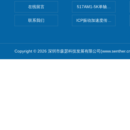
在线留言
517AM1-5K单轴冲击IEPE
联系我们
ICP振动加速度传感器
Copyright © 2026 深圳市森瑟科技发展有限公司(www.senther.