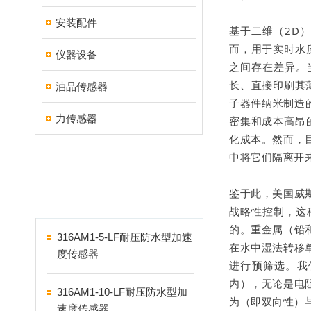
安装配件
基于二维（2D
而，用于实时水
仪器设备
之间存在差异。
长、直接印刷其
油品传感器
子器件纳米制造
力传感器
密集和成本高昂
化成本。然而，
中将它们隔离开
新品推荐
鉴于此，美国威斯
PRODUCTS
战略性控制，这
的。重金属（铅
316AM1-5-LF耐压防水型加速
在水中湿法转移
度传感器
进行预筛选。我
内），无论是电
316AM1-10-LF耐压防水型加
为（即双向性）与
速度传感器