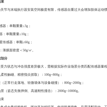
约束
动关节与末端执行器安装空间极度有限，传感器自重过大会增加肢体运动
：
感器：单颗重量≤3g；
器：单颗重量≤10g；
置传感器：单颗≤60g；
：薄膜面密度＜50g/㎡。
间划分
位受力状态与冲击强度差异极大，需根据实际作业场景分类匹配传感器量
机柔性触碰、精密指尖抓取）：100g~800g；
景（正常行走落地、轻微墙体与设备碰撞）：800g~2000g；
场景（姿态失衡摔倒、高速刚性撞击）：2000g~10000g。
约束