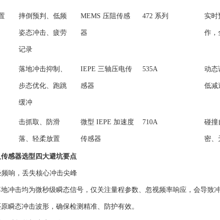
置
摔倒预判、低频
MEMS 压阻传感
472 系列
实时
姿态冲击、疲劳
器
作，
记录
落地冲击抑制、
IEPE 三轴压电传
535A
动态
步态优化、跑跳
感器
低减
缓冲
击抓取、防滑
微型 IEPE 加速度
710A
碰撞
落、轻柔放置
传感器
密、
人传感器选型四大避坑要点
、轻频响，丢失核心冲击尖峰
落地冲击均为微秒级瞬态信号，仅关注量程参数、忽视频率响应，会导致
还原瞬态冲击波形，确保检测精准、防护有效。