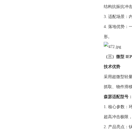
结构抗振抗冲
3. 适配场景
4. 落地优势
形。
（三）微型 I
技术优势
采用超微型轻量
抓取、物件滑
森瑟适配型号：7
1. 核心参数：环
超高冲击极限
2. 产品亮点