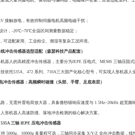
机集成大量伺服电机、驱动器与编码器，电磁噪声密集，且需适配室内、
≥±8kV 接触放电，有效抑制伺服电机高频电磁干扰；
设计，-20℃~70℃全温区间测量数据稳定；
构，可适配家用、工业粉尘、潮湿等复杂工况环境。
路线冲击传感器选型适配（森瑟科技产品配套）
机器人的高精度冲击传感器，主要分为IEPE 压电式、MEMS 三轴压
技依托535A、472 系列、710A三大国产化核心型号，可实现人形机
 压电冲击传感器：高频瞬时碰撞（头部、手臂、足底表层）
路，无需外置电荷放大器，具备微秒级响应速度与 1.5Hz~20kHz 
是人形机器人高速防撞、落地冲击检测的核心解决方案。
35A 三轴 IEPE 压电冲击传感器
支持 5000g、10000g 多量程可选，三轴同步采集 X/Y/Z 全向冲击数