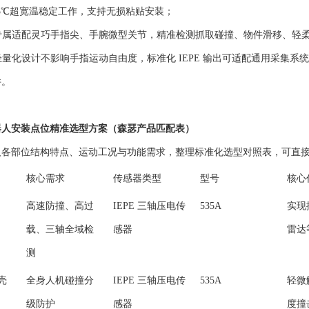
125℃超宽温稳定工作，支持无损粘贴安装；
：专属适配灵巧手指尖、手腕微型关节，精准检测抓取碰撞、物件滑移、轻
：轻量化设计不影响手指运动自由度，标准化 IEPE 输出可适配通用采
件。
器人安装点位精准选型方案（森瑟产品匹配表）
人各部位结构特点、运动工况与功能需求，整理标准化选型对照表，可直
核心需求
传感器类型
型号
核心
高速防撞、高过
IEPE 三轴压电传
535A
实现
载、三轴全域检
感器
雷达
测
壳
全身人机碰撞分
IEPE 三轴压电传
535A
轻微
级防护
感器
度撞