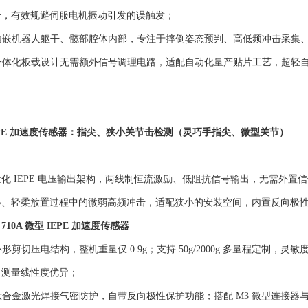
击，有效规避伺服电机振动引发的误触发；
：内嵌机器人躯干、髋部腔体内部，专注于摔倒姿态预判、高低频冲击采集
：一体化板载设计无需额外信号调理电路，适配自动化量产贴片工艺，超轻
EPE 加速度传感器：指尖、狭小关节击检测（灵巧手指尖、微型关节）
化 IEPE 电压输出架构，两线制恒流激励、低阻抗信号输出，无需外
移、轻柔放置过程中的微弱高频冲击，适配狭小的安装空间，内置反向极
10A 微型 IEPE 加速度传感器
形剪切压电结构，整机重量仅 0.9g；支持 50g/2000g 多量程定制，灵敏度可达 1
，测量线性度优异；
：钛合金激光焊接气密防护，自带反向极性保护功能；搭配 M3 微型连接