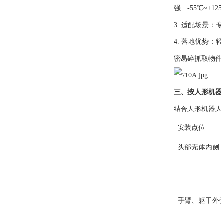
强，-55℃~+
3. 适配场景
4. 落地优势
密易碎抓取物
三、按人形机
结合人形机器
安装点位
头部壳体内侧
手臂、躯干外