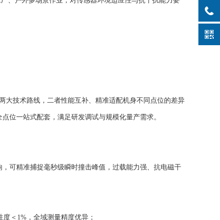
工厂、户外多场景作业，对传感器环境适应性与抗干扰能力要
阻式两大技术路线，二者性能互补、精准适配机身不同点位的差异
器人全点位一站式配套，满足研发调试与规模化量产需求。
超宽频响，可精准捕捉毫秒级瞬时撞击峰值，过载能力强、抗电磁干
据，线性度＜1%，全域测量精度优异；