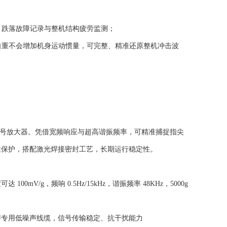
、跌落故障记录与整机结构疲劳监测；
自重不会增加机身运动惯量，可完整、精准还原整机冲击波
置信号放大器。凭借宽频响应与超高谐振频率，可精准捕捉指尖
性保护，搭配激光焊接密封工艺，长期运行稳定性。
00mV/g，频响 0.5Hz/15kHz，谐振频率 48KHz，5000g
器与专用低噪声线缆，信号传输稳定、抗干扰能力