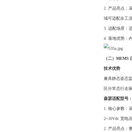
2. 产品亮点
域可适配全工
3. 适配场景
4. 落地优势
（二）MEMS
技术优势
兼具静态姿态监
区分常态行走
森瑟适配型号：4
1. 核心参数：采
2~10Vdc 
2. 产品亮点：