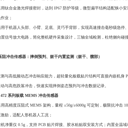
：采用钛合金激光焊接密封，达到 IP67 防护等级，微型扁平结构适配狭小安
况作业；
：适用于机器人头部、小臂、足底、灵巧手背部，实现高速撞击毫秒级急停
：内置信号放大电路，简化整机硬件采集设计，三轴全域检测，杜绝侧向碰
 压阻冲击传感器：摔倒预判、躯干内置监测（躯干、髋部）
测与高低频动态冲击响应能力，超轻量化板载贴片结构可直接内嵌机身 PCB，搭配
振动与高危跌落冲击，快速实现摔倒姿态预判与冲击数据记录。
72 系列板载 MEMS 冲击传感器
用高精度压阻式 MEMS 架构，量程 ±50g/±6000g 可定制，极限抗冲击 1
宽电压激励，适配人形机器人工况；
整机净重仅 0.5g，支持 PCB 贴片焊接、胶水粘贴双安装方式；内置全温