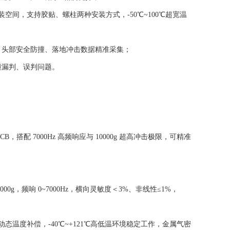
装空间，支持胶贴、螺柱两种安装方式，-50℃~100℃超宽温
、头部安全防撞、落地冲击数据精准采集；
撞漏判、误判问题。
 7000Hz 高频响应与 10000g 超高冲击极限，可精准
0000g，频响 0~7000Hz，横向灵敏度＜3%、非线性≤1%，
域动态温度补偿，-40℃~+121℃高低温环境稳定工作，金属气密