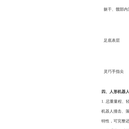
躯干、髋部内
足底表层
灵巧手指尖
四、人形机器
1. 忌重量程
机器人撞击、
特性，可完整