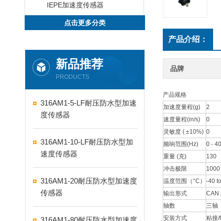
IEPE加速度传感器
点击更多分类
产品介绍：
新品推荐
品牌
PRODUCTS
产品规格
316AM1-5-LF耐压防水型加速
加速度量程(g)
2
度传感器
速度量程(in/s)
0
灵敏度 ( ±10%)
0
316AM1-10-LF耐压防水型加
频响范围(Hz)
0 - 4
速度传感器
重量 (克)
130
冲击极限
1000
316AM1-20耐压防水型加速度
温度范围（°C）
-40 t
传感器
输出形式
CAN 
轴数
三轴
安装方式
粘接
316AM1-80耐压防水型加速度