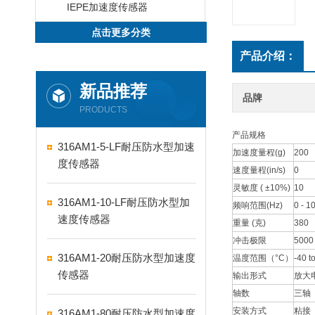
IEPE加速度传感器
点击更多分类
产品介绍：
新品推荐
品牌
PRODUCTS
产品规格
316AM1-5-LF耐压防水型加速
加速度量程(g)
200
度传感器
速度量程(in/s)
0
灵敏度 ( ±10%)
10
316AM1-10-LF耐压防水型加
频响范围(Hz)
0 - 1
速度传感器
重量 (克)
380
冲击极限
5000
316AM1-20耐压防水型加速度
温度范围（°C）
-40 t
传感器
输出形式
放大
轴数
三轴
安装方式
粘接
316AM1-80耐压防水型加速度