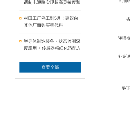
常用
调制电通路实现超高灵敏度和
宽范围的柔性应变传感器
村田工厂停工到5月！建议向
其他厂商购买替代料
详细
半导体制造装备・状态监测深
度应用 + 传感器精细化适配方
案
补充
查看全部
验