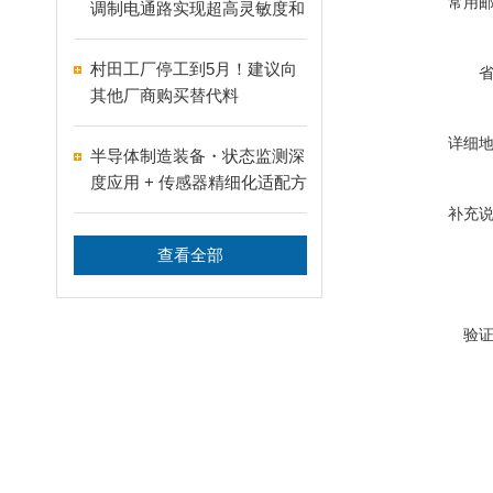
常用
调制电通路实现超高灵敏度和
宽范围的柔性应变传感器
村田工厂停工到5月！建议向
其他厂商购买替代料
详细
半导体制造装备・状态监测深
度应用 + 传感器精细化适配方
案
补充
查看全部
验