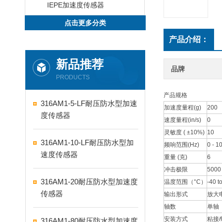
IEPE加速度传感器
点击更多分类
产品介绍：
新品推荐
品牌
PRODUCTS
产品规格
316AM1-5-LF耐压防水型加速
加速度量程(g)
200
度传感器
速度量程(in/s)
0
灵敏度 ( ±10%)
10
316AM1-10-LF耐压防水型加
频响范围(Hz)
0 - 1
速度传感器
重量 (克)
6
冲击极限
5000
316AM1-20耐压防水型加速度
温度范围（°C）
-40 t
传感器
输出形式
放大
轴数
单轴
安装方式
粘接
316AM1-80耐压防水型加速度