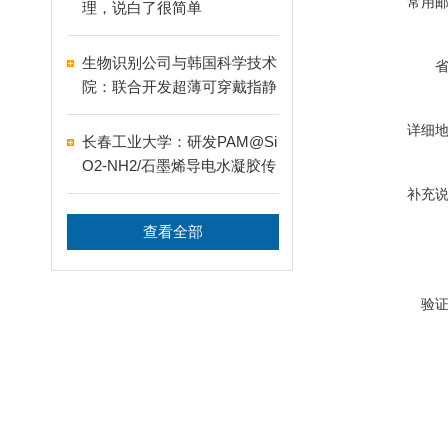
常用
理，说白了很简单
生物识别公司与韩国科学技术
院：联合开发超薄可穿戴指静
脉识别智能戒指
详细
长春工业大学：研发PAM@Si
O2-NH2/石墨烯导电水凝胶传
感器
补充
查看全部
验