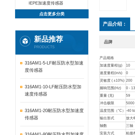
IEPE加速度传感器
点击更多分类
产品介绍：
新品推荐
品牌
PRODUCTS
产品规格
316AM1-5-LF耐压防水型加速
加速度量程(g)
10
度传感器
速度量程(in/s)
0
灵敏度 ( ±10%)
200
316AM1-10-LF耐压防水型加
频响范围(Hz)
0 - 1
速度传感器
重量 (克)
59
冲击极限
5000
316AM1-20耐压防水型加速度
温度范围（°C）
-40 t
传感器
输出形式
放大
轴数
三轴
安装方式
粘接
316AM1-80耐压防水型加速度