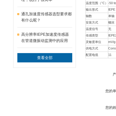
温度范围（°C）
-50 t
输出形式
IEPE
通孔加速度传感器选型要求都
轴数
单轴
有什么呢？
安装方式
螺丝
温度信号
无
高分辨率IEPE加速度传感器
传感类型
IEP
在管道微振动监测中的应用
灵敏度单位
mV/g
供电方式
Const
配置电缆
11
查看全部
您的
您的