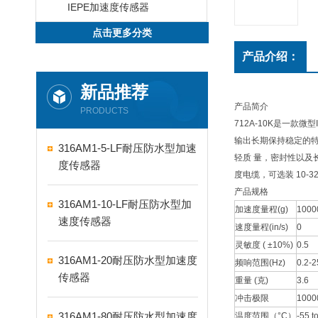
IEPE加速度传感器
点击更多分类
产品介绍：
新品推荐
产品简介
PRODUCTS
712A-10K是一
输出⻓期保持稳定的特
316AM1-5-LF耐压防水型加速
轻质 量，密封性以及
度传感器
度电缆，可选装 10-
产品规格
316AM1-10-LF耐压防水型加
加速度量程(g)
1000
速度传感器
速度量程(in/s)
0
灵敏度 ( ±10%)
0.5
316AM1-20耐压防水型加速度
频响范围(Hz)
0.2-
传感器
重量 (克)
3.6
冲击极限
1000
316AM1-80耐压防水型加速度
温度范围（°C）
-55 t