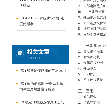
1、采用环形剪切
传感器
2、内部电路是在
蔽，并与外壳隔离
3、外壳采用激光
316AM1-500耐压防水型加速
4、侧出连接头保证
度传感器
5、具有宽频带响
6、另外森瑟科技还
二、PCB加速
相关文章
1、温度信号输出
2、耐腐蚀封装
ARTICLES
3、金属焊接密封
4、外壳隔离
PCB加速度传感器的广泛应用
5、ESD保护
6、反向连接防护
PCB振动传感器:一款工业振
动测量用加速度传感器
三、应用：
1、油气设备
ICP振动传感器选型原则是怎
2、齿轮箱监控