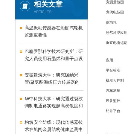
相关文章
宽测量范围
ARTICLES
宽供电范围
低功耗
高温振动传感器在船舶汽轮机
恶劣环境应用
监测重要性
垂直电缆运动
巴塞罗那科学技术研究所：研
究人员使用石墨烯和量子点设
应用
计用于眼动追踪应用的半透明
平台校准
图像传感器
安徽建筑大学：研究碳纳米
机器人控制
管/聚氨酯海绵压力传感器的
创新应用
汽车测量
华中科技大学：研究通过裂纹
设备监控
调制电通路实现超高灵敏度和
钻井平台
宽范围的柔性应变传感器
构筑安全防线：现代传感器技
术在船闸金属结构健康监测中