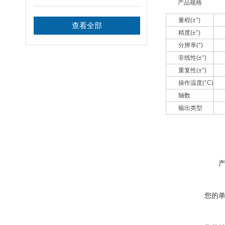
产品规格
的应用
量程(±°)
查看全部
精度(±°)
分辨率(°)
非线性(±°)
重复性(±°)
操作温度(°C)
轴数
输出类型
您的