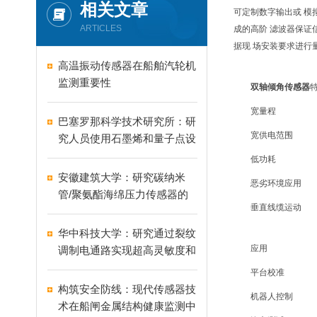
相关文章
可定制数字输出或 模
ARTICLES
成的高阶 滤波器保证
据现 场安装要求进行
高温振动传感器在船舶汽轮机
监测重要性
双轴倾角传感器
宽量程
巴塞罗那科学技术研究所：研
宽供电范围
究人员使用石墨烯和量子点设
计用于眼动追踪应用的半透明
低功耗
图像传感器
安徽建筑大学：研究碳纳米
恶劣环境应用
管/聚氨酯海绵压力传感器的
垂直线缆运动
创新应用
华中科技大学：研究通过裂纹
应用
调制电通路实现超高灵敏度和
宽范围的柔性应变传感器
平台校准
构筑安全防线：现代传感器技
机器人控制
术在船闸金属结构健康监测中