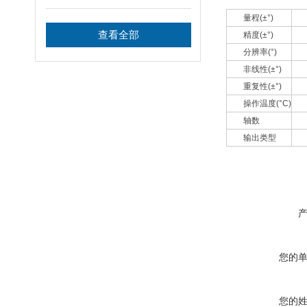
量程(±°)
查看全部
精度(±°)
分辨率(°)
非线性(±°)
重复性(±°)
操作温度(°C)
轴数
输出类型
您的
您的