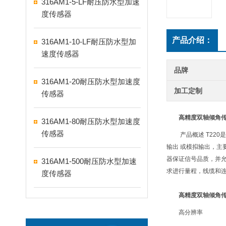
316AM1-5-LF耐压防水型加速
度传感器
产品介绍：
316AM1-10-LF耐压防水型加
速度传感器
品牌
316AM1-20耐压防水型加速度
加工定制
传感器
高精度双轴倾角
316AM1-80耐压防水型加速度
传感器
产品概述 T22
输出 或模拟输出，主
器保证信号品质，并允
316AM1-500耐压防水型加速
求进行量程，线缆和连
度传感器
高精度双轴倾角
高分辨率