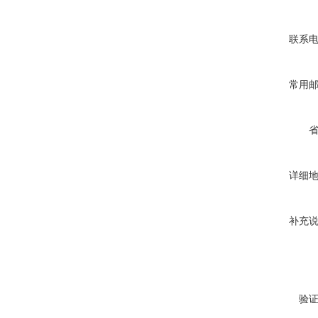
联系
常用
详细
补充
验