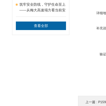
筑牢安全防线，守护生命至上
——从梅大高速塌方看当前安
详细
全防范的紧迫性
查看全部
补充
验
上一篇 :
P15