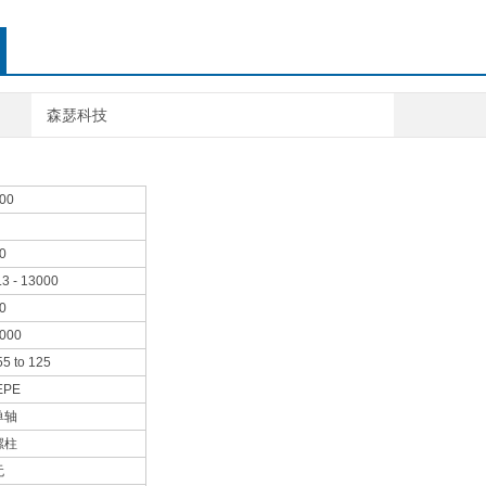
森瑟科技
00
0
.3 - 13000
0
000
55 to 125
EPE
单轴
螺柱
无