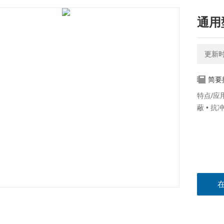
通用
更新时间
简要
特点/应用
蔽 • 抗冲