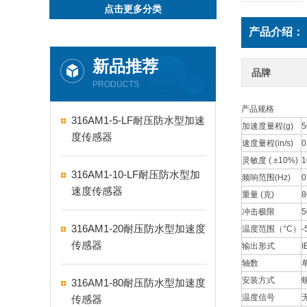
点击更多分类
产品介绍：
新品推荐
品牌
PRODUCTS
产品规格
316AM1-5-LF耐压防水型加速
加速度量程(g)
5
度传感器
速度量程(in/s)
0
灵敏度 ( ±10%)
1
316AM1-10-LF耐压防水型加
频响范围(Hz)
0
速度传感器
重量 (克)
8
冲击极限
5
316AM1-20耐压防水型加速度
温度范围（°C）
-
传感器
输出形式
I
轴数
安装方式
316AM1-80耐压防水型加速度
温度信号
传感器