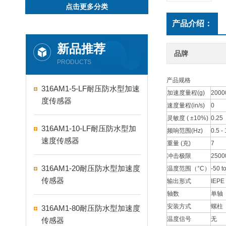
点击更多分类
产品介绍：
新品推荐
品牌
PRODUCTS
产品规格
316AM1-5-LF耐压防水型加速
加速度量程(g)
2000
度传感器
速度量程(in/s)
0
灵敏度 ( ±10%)
0.25
316AM1-10-LF耐压防水型加
频响范围(Hz)
0.5 -
速度传感器
重量 (克)
7
冲击极限
2500
316AM1-20耐压防水型加速度
温度范围（°C）
-50 t
传感器
输出形式
IEPE
轴数
单轴
安装方式
螺柱
316AM1-80耐压防水型加速度
温度信号
无
传感器