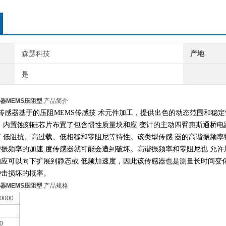
森瑟科技
产地
是
器MEMS压阻型
产品简介
度传感器基于的压阻MEMS传感技
术元件加工，提供出色的动态范围和稳
。内置蚀刻硅芯片布置了包含惯性质量块和应
变计的主动四臂惠斯通桥电
有
低阻抗、高过载、低相移和零阻尼等特性。该类型传感
器的高谐振频率
谐振频率的加速
度传感器就可能会遭到破坏。高谐振频率和零阻尼也
允许
响应可以向下扩展到静态或
低频加速度，因此该传感器也是测量长时间变
冲击损坏的概率。
器MEMS压阻型
产品规格
0000
0