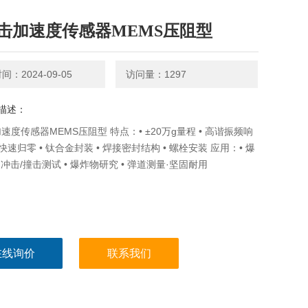
击加速度传感器MEMS压阻型
：2024-09-05
访问量：1297
描述：
速度传感器MEMS压阻型 特点：• ±20万g量程 • 高谐振频响
快速归零 • 钛合金封装 • 焊接密封结构 • 螺栓安装 应用：• 爆
 冲击/撞击测试 • 爆炸物研究 • 弹道测量·坚固耐用
在线询价
联系我们