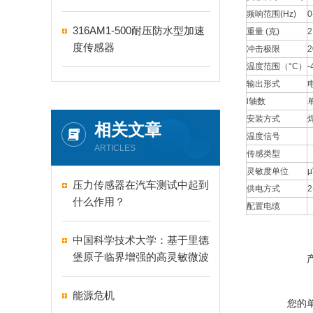
频响范围(Hz)
0
316AM1-500耐压防水型加速
重量 (克)
2
度传感器
冲击极限
2
温度范围（°C）
-
输出形式
l轴数
安装方式
相关文章
温度信号
ARTICLES
传感类型
灵敏度单位
µ
压力传感器在汽车测试中起到
供电方式
2
什么作用？
配置电缆
中国科学技术大学：基于里德
堡原子临界增强的高灵敏微波
传感实现
能源危机
您的