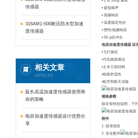
• 2 to 500g 量程
传感器
• 超低噪声
• 高频响应
• 温度稳定性好
316AM1-500耐压防水型加速
• 惯性/低频响应
度传感器
• 5K g抗冲击
电容加速度传感器
应
•飞行测试
•汽车路面测试
相关文章
•土木工程结构
•铁路舒适性
ARTICLES
•航空和航天试验
延长高温加速度传感器使用寿
规格参数
命的策略
除非有特别说明，下列参数
电容加速度传感器设计优势分
附件
享
1. 校准报告
2. 安全配件