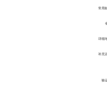
常用
详细
补充
验