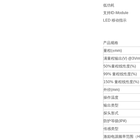
低功耗
支持ID-Module
LED 移动指示
产品规格
量程(±mm)
满量程输出(V) @3Vrm
50%量程线性度(%)
99% 量程线性度(%)
150% 量程线性度(%)
外径(mm)
操作温度
输出类型
探头形式
防护等级(IP#)
传感类型
激励电源频率范围（H