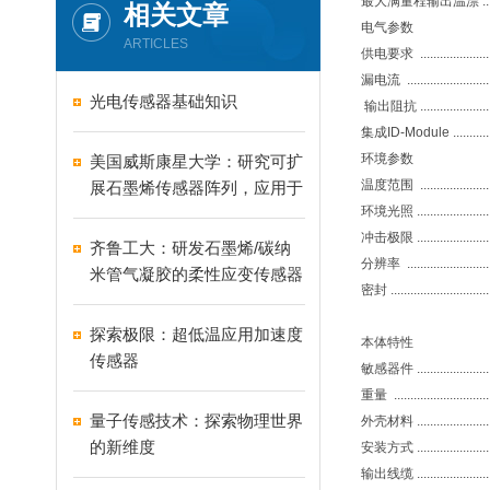
最大满量程输出温漂
...
相关文章
电气参数
ARTICLES
供电要求
.....................
漏电流
.........................
光电传感器基础知识
输出阻抗
.....................
集成ID-Module
...........
环境参数
美国威斯康星大学：研究可扩
温度范围
.....................
展石墨烯传感器阵列，应用于
环境光照
......................
水中毒素的实时监测
冲击极限
......................
齐鲁工大：研发石墨烯/碳纳
分辨率
.........................
米管气凝胶的柔性应变传感器
密封
..............................
探索极限：超低温应用加速度
本体特性
传感器
敏感器件
......................
重量
.............................
量子传感技术：探索物理世界
外壳材料
......................
的新维度
安装方式
......................
输出线缆
......................