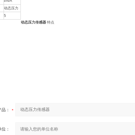
#N/A
动态压力
5
动态压力传感器
特点
应
应
电
好
产品：
单位：