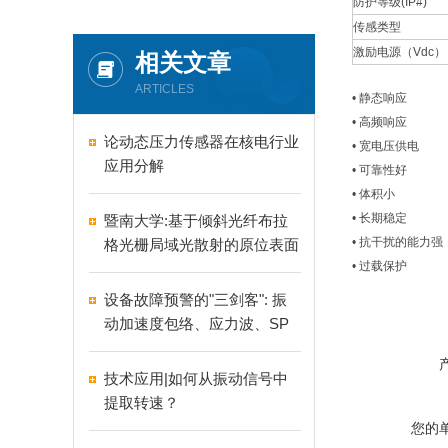
防护等级(IP#)
传感类型
激励电源（Vdc）
相关文章
ARTICLES
• 静态响
• 高频响
论动态压力传感器在核电行业
• 宽电压供
应用分解
• 可靠性
• 体积小
• 长期稳定
暨南大学:基于倾斜光纤布拉
• 抗干扰的能力强
格光栅局域光散射的原位表面
• 过载保护
浊度传感器
设备故障预警的"三剑客": 振
动加速度包络、应力波、SP
M
技术应用|如何从振动信号中
提取转速？
您的