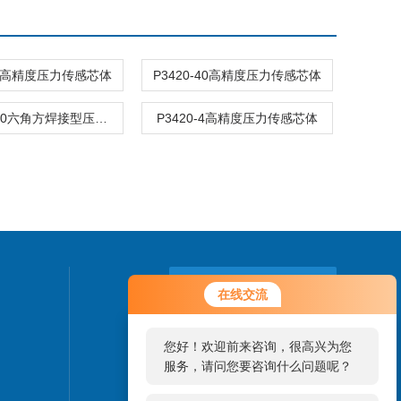
-25高精度压力传感芯体
P3420-40高精度压力传感芯体
P3407A-70六角方焊接型压力传感芯体
P3420-4高精度压力传感芯体
您好！欢迎前来咨询，很高兴为您
联系我们
在线交流
服务，请问您要咨询什么问题呢？
24小时热线：
您好，看您停留很久了，是否找到
0755-85273639
了需求产品，您可以直接在线与我
联系！