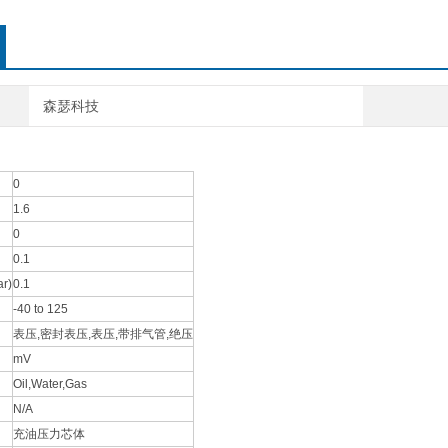
森瑟科技
0
1.6
0
0.1
r)
0.1
-40 to 125
表压,密封表压,表压,带排气管,绝压
mV
Oil,Water,Gas
N/A
充油压力芯体