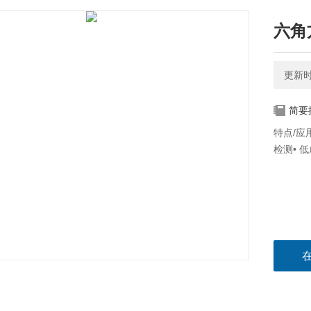
六角
更新时间
简要
特点/应
检测• 低成