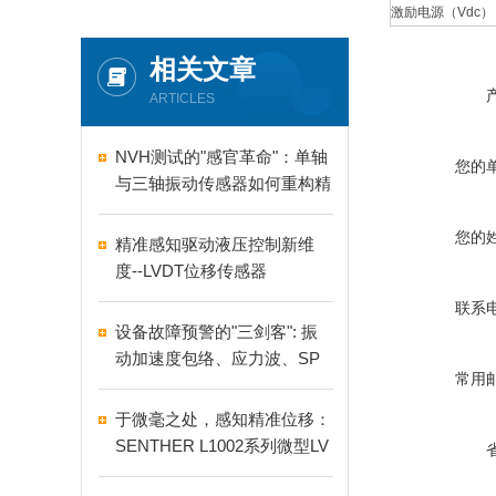
激励电源（Vdc）
相关文章
ARTICLES
NVH测试的"感官革命"：单轴
您的
与三轴振动传感器如何重构精
准测量逻辑
您的
精准感知驱动液压控制新维
度--LVDT位移传感器
联系
设备故障预警的"三剑客": 振
动加速度包络、应力波、SP
常用
M
​于微毫之处，感知精准位移：
SENTHER L1002系列微型LV
RT位移传感器在严苛工业环