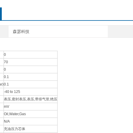
森瑟科技
0
70
0
0.1
r)
0.1
-40 to 125
表压,密封表压,表压,带排气管,绝压
mV
Oil,Water,Gas
N/A
充油压力芯体