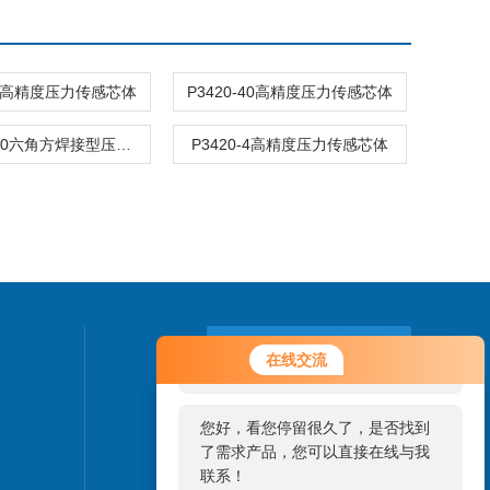
-25高精度压力传感芯体
P3420-40高精度压力传感芯体
P3407A-70六角方焊接型压力传感芯体
P3420-4高精度压力传感芯体
您好！欢迎前来咨询，很高兴为您
联系我们
在线交流
服务，请问您要咨询什么问题呢？
24小时热线：
您好，看您停留很久了，是否找到
0755-85273639
了需求产品，您可以直接在线与我
联系！