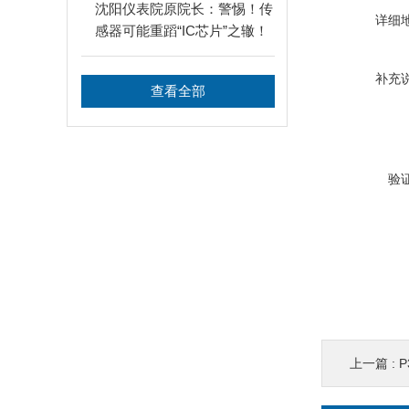
沈阳仪表院原院长：警惕！传
详细
感器可能重蹈“IC芯片”之辙！
补充
查看全部
验
上一篇 :