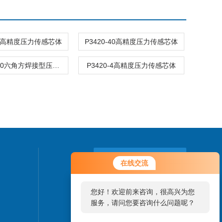
-25高精度压力传感芯体
P3420-40高精度压力传感芯体
P3407A-70六角方焊接型压力传感芯体
P3420-4高精度压力传感芯体
联系我们
在线交流
24小时热线：
您好！欢迎前来咨询，很高兴为您
0755-85273639
服务，请问您要咨询什么问题呢？