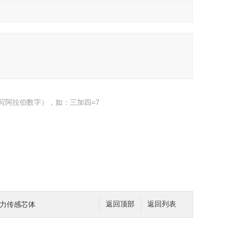
写阿拉伯数字），如：三加四=7
油压力传感芯体
返回顶部
返回列表