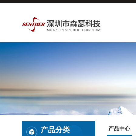
产品分类
产品中心