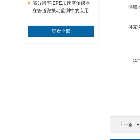
境中的应用
高分辨率IEPE加速度传感器
详细
在管道微振动监测中的应用
补充
查看全部
验
上一篇 :