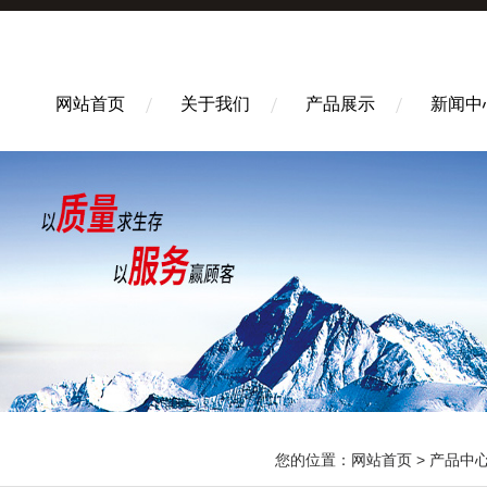
网站首页
关于我们
产品展示
新闻中
您的位置：
网站首页
>
产品中