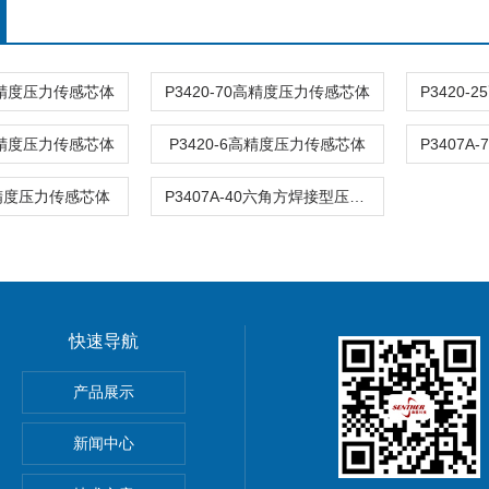
6高精度压力传感芯体
P3420-70高精度压力传感芯体
P3420
0高精度压力传感芯体
P3420-6高精度压力传感芯体
高精度压力传感芯体
P3407A-40六角方焊接型压力传感芯体
快速导航
产品展示
PE加速度传感器
新闻中心