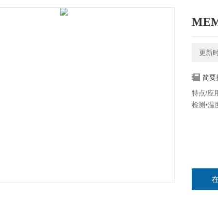
ME
更新时间
简要
特点/应用
检测•温度补