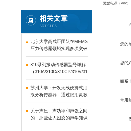
激励电源（Vdc）
相关文章
ARTICLES
北京大学高成臣团队在MEMS
您的
压力传感器领域实现多项突破
您的
310系列振动传感器型号详解
（310A/310C/310CP/310V/31
0W）
联系
苏州大学：开发无线便携式泪
液分析传感器，通过眼泪灵敏
常用
检测眼病
关于声压、声功率和声强之间
的，那些让人困惑的声学知识