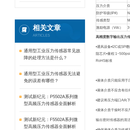
压力介质
G
防护等级(IP#)
N
传感类型
相关文章
激励电源（Vdc）
3
ARTICLES
高精度数字输出压力
•通风设备•I2C或S
通用型工业压力传感器常见故
阻芯片•量程:1~50
障的处理方法是什么？
RoHS标准
通用型工业压力传感器无法避
免的误差有哪些？
•液体介质只能应用于
•液体介质不应含有任
测试新纪元：P5502A系列微
•建议将压力端口A向
型高频压力传感器全面解析
•液体介质干燥时不应
测试新纪元：F5502A系列微
输出密封传感器的清
型高频压力传感器全面解析
•确保液体介质与传感