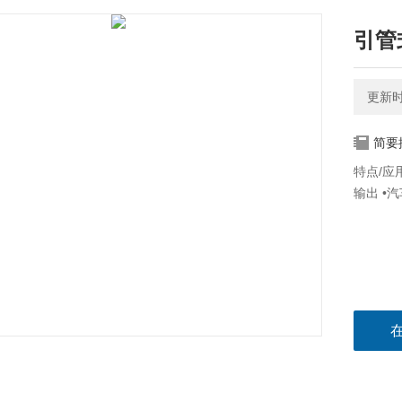
引管
更新时间
简要
特点/应
输出 •汽