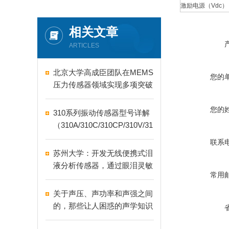
激励电源（Vdc）
相关文章
ARTICLES
北京大学高成臣团队在MEMS
您的
压力传感器领域实现多项突破
您的
310系列振动传感器型号详解
（310A/310C/310CP/310V/31
0W）
联系
苏州大学：开发无线便携式泪
液分析传感器，通过眼泪灵敏
常用
检测眼病
关于声压、声功率和声强之间
的，那些让人困惑的声学知识