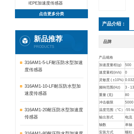
IEPE加速度传感器
点击更多分类
产品介绍：
新品推荐
品牌
PRODUCTS
产品规格
316AM1-5-LF耐压防水型加速
加速度量程(g)
500
度传感器
速度量程(in/s)
0
灵敏度 ( ±10%)
0.03
316AM1-10-LF耐压防水型加
频响范围(Hz)
3 - 1
速度传感器
重量 (克)
80
冲击极限
5000
316AM1-20耐压防水型加速度
温度范围（°C）
-55 t
传感器
输出形式
电流
轴数
单轴
安装方式
螺柱
316AM1-80耐压防水型加速度