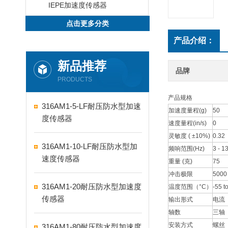
IEPE加速度传感器
点击更多分类
产品介绍：
新品推荐
品牌
PRODUCTS
产品规格
316AM1-5-LF耐压防水型加速
加速度量程(g)
50
度传感器
速度量程(in/s)
0
灵敏度 ( ±10%)
0.32
316AM1-10-LF耐压防水型加
频响范围(Hz)
3 - 1
速度传感器
重量 (克)
75
冲击极限
5000
316AM1-20耐压防水型加速度
温度范围（°C）
-55 t
传感器
输出形式
电流
轴数
三轴
安装方式
螺丝
316AM1-80耐压防水型加速度